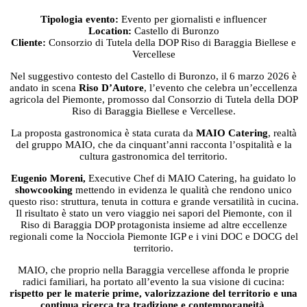
Tipologia evento:
Evento per giornalisti e influencer
Location:
Castello di Buronzo
Cliente:
Consorzio di Tutela della DOP Riso di Baraggia Biellese e
Vercellese
Nel suggestivo contesto del Castello di Buronzo, il 6 marzo 2026 è
andato in scena
Riso D’Autore
, l’evento che celebra un’eccellenza
agricola del Piemonte, promosso dal Consorzio di Tutela della DOP
Riso di Baraggia Biellese e Vercellese.
La proposta gastronomica è stata curata da
MAIO Catering
, realtà
del gruppo MAIO, che da cinquant’anni racconta l’ospitalità e la
cultura gastronomica del territorio.
Eugenio Moreni,
Executive Chef di MAIO Catering, ha guidato lo
showcooking
mettendo in evidenza le qualità che rendono unico
questo riso: struttura, tenuta in cottura e grande versatilità in cucina.
Il risultato è stato un vero viaggio nei sapori del Piemonte, con il
Riso di Baraggia DOP protagonista insieme ad altre eccellenze
regionali come la Nocciola Piemonte IGP e i vini DOC e DOCG del
territorio.
MAIO, che proprio nella Baraggia vercellese affonda le proprie
radici familiari, ha portato all’evento la sua visione di cucina:
rispetto per le materie prime, valorizzazione del territorio e una
continua ricerca tra tradizione e contemporaneità
.