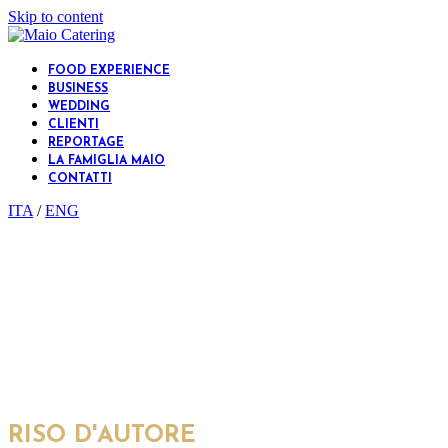
Skip to content
FOOD EXPERIENCE
BUSINESS
WEDDING
CLIENTI
REPORTAGE
LA FAMIGLIA MAIO
CONTATTI
ITA
/
ENG
Open
Close
mobile
mobile
menu
menu
RISO D'AUTORE